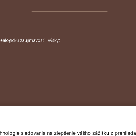
ealogickú zaujímavosť - výskyt
hnológie sledovania na zlepšenie vášho zážitku z prehliada