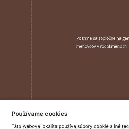
Pozrime sa spoločne na gen
menovcov v rodokmeňoch
Používame cookies
Táto webová lokalita používa súbory cookie a iné tec
DYNASTIC - všechna práva vyhrazena