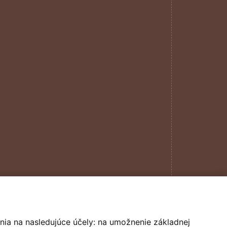
nia na nasledujúce účely:
na umožnenie základnej
design by
darencurtis