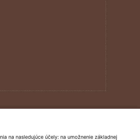
design by
darencurtis
nia na nasledujúce účely:
na umožnenie základnej