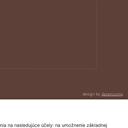
design by
darencurtis
nia na nasledujúce účely:
na umožnenie základnej