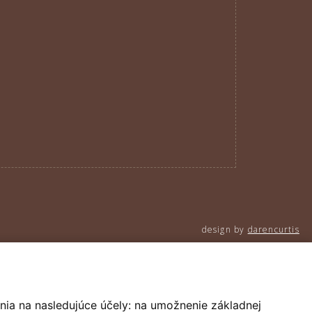
design by
darencurtis
nia na nasledujúce účely:
na umožnenie základnej