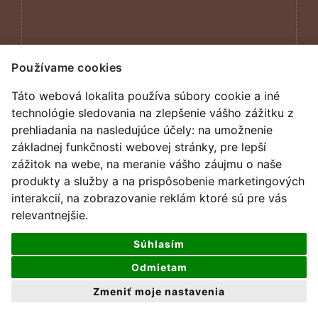
Používame cookies
Táto webová lokalita používa súbory cookie a iné
technológie sledovania na zlepšenie vášho zážitku z
prehliadania na nasledujúce účely:
na umožnenie
základnej funkčnosti webovej stránky
,
pre lepší
zážitok na webe
,
na meranie vášho záujmu o naše
produkty a služby a na prispôsobenie marketingových
interakcií
,
na zobrazovanie reklám ktoré sú pre vás
relevantnejšie
.
všetky práva vyhradené
Súhlasím
design by
darencurtis
Odmietam
Zmeniť moje nastavenia