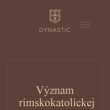
Význam
rímskokatolíckej