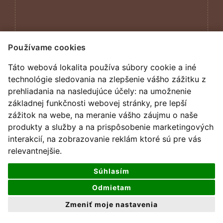
Používame cookies
Táto webová lokalita používa súbory cookie a iné
technológie sledovania na zlepšenie vášho zážitku z
prehliadania na nasledujúce účely:
na umožnenie
základnej funkčnosti webovej stránky
,
pre lepší
zážitok na webe
,
na meranie vášho záujmu o naše
produkty a služby a na prispôsobenie marketingových
interakcií
,
na zobrazovanie reklám ktoré sú pre vás
relevantnejšie
.
všetky práva vyhradené
Súhlasím
design by
darencurtis
Odmietam
Zmeniť moje nastavenia